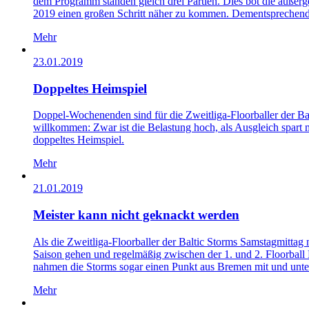
dem Programm standen gleich drei Partien. Dies bot die außer
2019 einen großen Schritt näher zu kommen. Dementsprechend 
Mehr
23.01.2019
Doppeltes Heimspiel
Doppel-Wochenenden sind für die Zweitliga-Floorballer der Ba
willkommen: Zwar ist die Belastung hoch, als Ausgleich spart
doppeltes Heimspiel.
Mehr
21.01.2019
Meister kann nicht geknackt werden
Als die Zweitliga-Floorballer der Baltic Storms Samstagmittag
Saison gehen und regelmäßig zwischen der 1. und 2. Floorball 
nahmen die Storms sogar einen Punkt aus Bremen mit und unter
Mehr