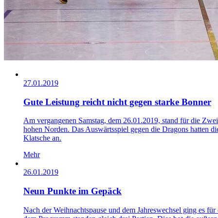
27.01.2019
Gute Leistung reicht nicht gegen starke Bonner
Am vergangenen Samstag, dem 26.01.2019, stand für die Zweit
hohen Norden. Das Auswärtsspiel gegen die Dragons hatten die 
Klatsche an.
Mehr
26.01.2019
Neun Punkte im Gepäck
Nach der Weihnachtspause und dem Jahreswechsel ging es für 