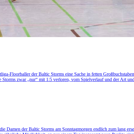
liga-Floorballer der Baltic Storms eine Sache in fetten Großbuchsta
Storms zwar „nur“ mit 1:5 verloren, vom Spielverlauf und der Art und 
die Damen der Baltic Storms am Sonntagmorgen endlich zum lang erseh