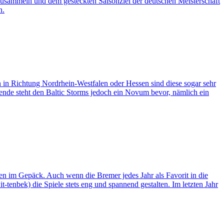
zusammeln und dem gesteckten Saisonziel der deutschen Meisterschaft
h.
 in Richtung Nordrhein-Westfalen oder Hessen sind diese sogar sehr
ende steht den Baltic Storms jedoch ein Novum bevor, nämlich ein
en im Gepäck. Auch wenn die Bremer jedes Jahr als Favorit in die
enbek) die Spiele stets eng und spannend gestalten. Im letzten Jahr