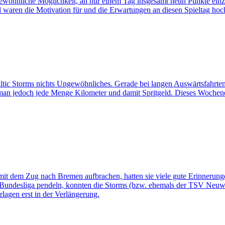
gewöhnliche Möglichkeit, an nur einem Tag insgesamt neun Punkte ein
waren die Motivation für und die Erwartungen an diesen Spieltag hoc
ltic Storms nichts Ungewöhnliches. Gerade bei langen Auswärtsfahrten
 man jedoch jede Menge Kilometer und damit Spritgeld. Dieses Wochen
 mit dem Zug nach Bremen aufbrachen, hatten sie viele gute Erinnerung
Bundesliga pendeln, konnten die Storms (bzw. ehemals der TSV Neuwit-t
lagen erst in der Verlängerung.