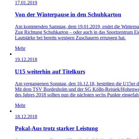
17.01.2019
Von der Winterpause in den Schuhkarton
Am kommenden Samstag, dem 19.01.2019, endet die Winterpause 
Zug Richtung Schuhkarton – oder auch in das Sportzentrum Eic
Lautstärke bei bereits wenigen Zuschauern errungen hat.
Mehr
19.12.2018
U15 weiterhin auf Titelkurs
Am vergangenen Sonntag, den 16.12.18, bestritten die U15er de
Mit dem TSV Bordesholm und der SG Kölln-Reisiek/Hohenwested
des Jahres 2018 sollten nun die nächsten sechs Punkte eingefa
Mehr
18.12.2018
Pokal-Aus trotz starker Leistung