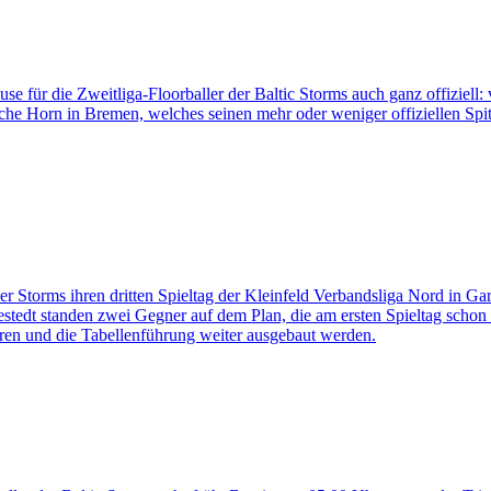
für die Zweitliga-Floorballer der Baltic Storms auch ganz offiziell:
he Horn in Bremen, welches seinen mehr oder weniger offiziellen Spit
r Storms ihren dritten Spieltag der Kleinfeld Verbandsliga Nord in Ga
t standen zwei Gegner auf dem Plan, die am ersten Spieltag schon m
hren und die Tabellenführung weiter ausgebaut werden.