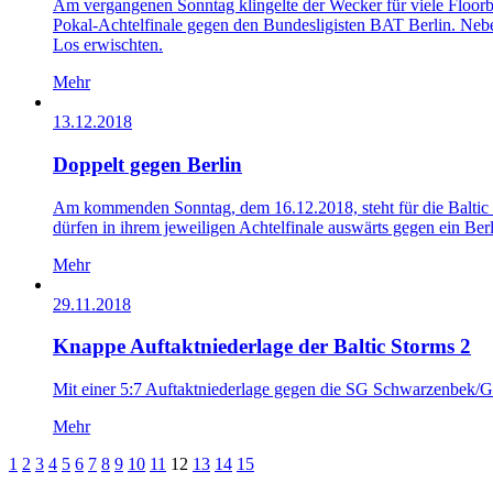
Am vergangenen Sonntag klingelte der Wecker für viele Floorba
Pokal-Achtelfinale gegen den Bundesligisten BAT Berlin. Nebe
Los erwischten.
Mehr
13.12.2018
Doppelt gegen Berlin
Am kommenden Sonntag, dem 16.12.2018, steht für die Baltic 
dürfen in ihrem jeweiligen Achtelfinale auswärts gegen ein Ber
Mehr
29.11.2018
Knappe Auftaktniederlage der Baltic Storms 2
Mit einer 5:7 Auftaktniederlage gegen die SG Schwarzenbek/Gl
Mehr
1
2
3
4
5
6
7
8
9
10
11
12
13
14
15