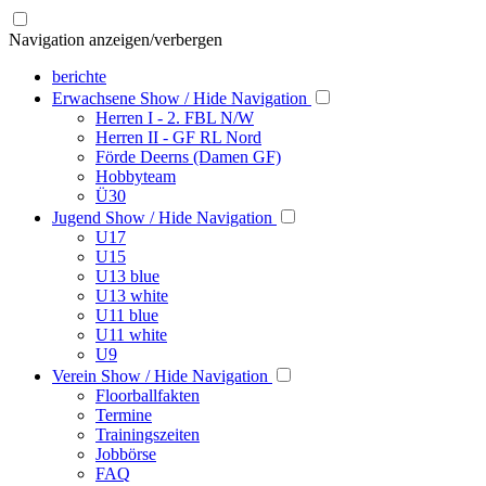
Navigation anzeigen/verbergen
berichte
Erwachsene
Show / Hide Navigation
Herren I - 2. FBL N/W
Herren II - GF RL Nord
Förde Deerns (Damen GF)
Hobbyteam
Ü30
Jugend
Show / Hide Navigation
U17
U15
U13 blue
U13 white
U11 blue
U11 white
U9
Verein
Show / Hide Navigation
Floorballfakten
Termine
Trainingszeiten
Jobbörse
FAQ