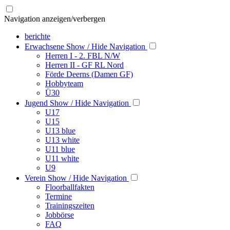
Navigation anzeigen/verbergen
berichte
Erwachsene
Show / Hide Navigation
Herren I - 2. FBL N/W
Herren II - GF RL Nord
Förde Deerns (Damen GF)
Hobbyteam
Ü30
Jugend
Show / Hide Navigation
U17
U15
U13 blue
U13 white
U11 blue
U11 white
U9
Verein
Show / Hide Navigation
Floorballfakten
Termine
Trainingszeiten
Jobbörse
FAQ