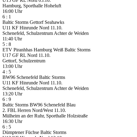
U15 GF RL Nord
05.10.
Hamburg, Sporthalle Hoheluft
16:00 Uhr
6
:
1
Baltic Storms
Gettorf Seahawks
U11 KF Hinrunde Nord
11.10.
Schenefeld, Schulzentrum Achter de Weiden
11:40 Uhr
5
:
8
ETV Piranhhas Hamburg Weiß
Baltic Storms
U17 GF RL Nord
11.10.
Gettorf, Schulzentrum
13:00 Uhr
4
:
5
BW96 Schenefeld
Baltic Storms
U11 KF Hinrunde Nord
11.10.
Schenefeld, Schulzentrum Achter de Weiden
13:20 Uhr
6
:
9
Baltic Storms
BW96 Schenefeld Blau
2. FBL Herren Nord/West
11.10.
Mülheim an der Ruhr, Sporthalle Holzstraße
16:30 Uhr
6
:
5
Dümptener Füchse
Baltic Storms