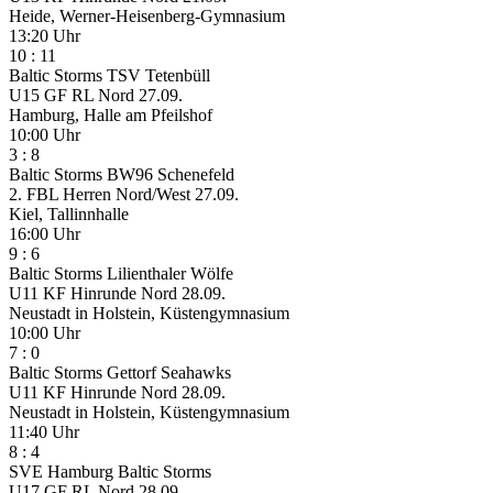
Heide, Werner-Heisenberg-Gymnasium
13:20 Uhr
10
:
11
Baltic Storms
TSV Tetenbüll
U15 GF RL Nord
27.09.
Hamburg, Halle am Pfeilshof
10:00 Uhr
3
:
8
Baltic Storms
BW96 Schenefeld
2. FBL Herren Nord/West
27.09.
Kiel, Tallinnhalle
16:00 Uhr
9
:
6
Baltic Storms
Lilienthaler Wölfe
U11 KF Hinrunde Nord
28.09.
Neustadt in Holstein, Küstengymnasium
10:00 Uhr
7
:
0
Baltic Storms
Gettorf Seahawks
U11 KF Hinrunde Nord
28.09.
Neustadt in Holstein, Küstengymnasium
11:40 Uhr
8
:
4
SVE Hamburg
Baltic Storms
U17 GF RL Nord
28.09.