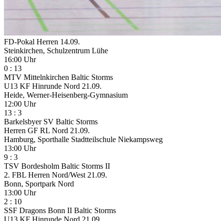
FD-Pokal Herren
14.09.
Steinkirchen, Schulzentrum Lühe
16:00 Uhr
0
:
13
MTV Mittelnkirchen
Baltic Storms
U13 KF Hinrunde Nord
21.09.
Heide, Werner-Heisenberg-Gymnasium
12:00 Uhr
13
:
3
Barkelsbyer SV
Baltic Storms
Herren GF RL Nord
21.09.
Hamburg, Sporthalle Stadtteilschule Niekampsweg
13:00 Uhr
9
:
3
TSV Bordesholm
Baltic Storms II
2. FBL Herren Nord/West
21.09.
Bonn, Sportpark Nord
13:00 Uhr
2
:
10
SSF Dragons Bonn II
Baltic Storms
U13 KF Hinrunde Nord
21.09.