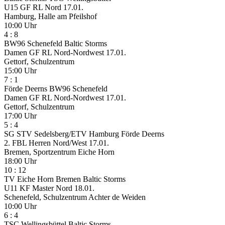
U15 GF RL Nord
17.01.
Hamburg, Halle am Pfeilshof
10:00 Uhr
4
:
8
BW96 Schenefeld
Baltic Storms
Damen GF RL Nord-Nordwest
17.01.
Gettorf, Schulzentrum
15:00 Uhr
7
:
1
Förde Deerns
BW96 Schenefeld
Damen GF RL Nord-Nordwest
17.01.
Gettorf, Schulzentrum
17:00 Uhr
5
:
4
SG STV Sedelsberg/ETV Hamburg
Förde Deerns
2. FBL Herren Nord/West
17.01.
Bremen, Sportzentrum Eiche Horn
18:00 Uhr
10
:
12
TV Eiche Horn Bremen
Baltic Storms
U11 KF Master Nord
18.01.
Schenefeld, Schulzentrum Achter de Weiden
10:00 Uhr
6
:
4
TSC Wellingsbüttel
Baltic Storms