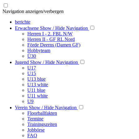
Navigation anzeigen/verbergen
berichte
Erwachsene
Show / Hide Navigation
Herren I - 2. FBL N/W
Herren II - GF RL Nord
Förde Deerns (Damen GF)
Hobbyteam
Ü30
Jugend
Show / Hide Navigation
U17
U15
U13 blue
U13 white
U11 blue
U11 white
U9
Verein
Show / Hide Navigation
Floorballfakten
Termine
Trainingszeiten
Jobbörse
FAQ