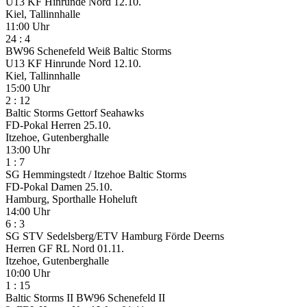
U13 KF Hinrunde Nord
12.10.
Kiel, Tallinnhalle
11:00 Uhr
24
:
4
BW96 Schenefeld Weiß
Baltic Storms
U13 KF Hinrunde Nord
12.10.
Kiel, Tallinnhalle
15:00 Uhr
2
:
12
Baltic Storms
Gettorf Seahawks
FD-Pokal Herren
25.10.
Itzehoe, Gutenberghalle
13:00 Uhr
1
:
7
SG Hemmingstedt / Itzehoe
Baltic Storms
FD-Pokal Damen
25.10.
Hamburg, Sporthalle Hoheluft
14:00 Uhr
6
:
3
SG STV Sedelsberg/ETV Hamburg
Förde Deerns
Herren GF RL Nord
01.11.
Itzehoe, Gutenberghalle
10:00 Uhr
1
:
15
Baltic Storms II
BW96 Schenefeld II