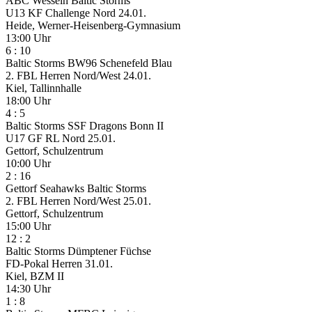
ABC Wesseln
Baltic Storms
U13 KF Challenge Nord
24.01.
Heide, Werner-Heisenberg-Gymnasium
13:00 Uhr
6
:
10
Baltic Storms
BW96 Schenefeld Blau
2. FBL Herren Nord/West
24.01.
Kiel, Tallinnhalle
18:00 Uhr
4
:
5
Baltic Storms
SSF Dragons Bonn II
U17 GF RL Nord
25.01.
Gettorf, Schulzentrum
10:00 Uhr
2
:
16
Gettorf Seahawks
Baltic Storms
2. FBL Herren Nord/West
25.01.
Gettorf, Schulzentrum
15:00 Uhr
12
:
2
Baltic Storms
Dümptener Füchse
FD-Pokal Herren
31.01.
Kiel, BZM II
14:30 Uhr
1
:
8