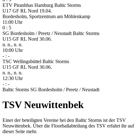
ETV Piranhhas Hamburg
Baltic Storms
U17 GF RL Nord
19.04.
Bordesholm, Sportzentrum am Möhlenkamp
11:00 Uhr
0
:
5
SG Bordesholm / Preetz / Neustadt
Baltic Storms
U15 GF RL Nord
30.06.
n. n., n. n.
10:00 Uhr
-
:
-
TSC Wellingsbüttel
Baltic Storms
U15 GF RL Nord
30.06.
n. n., n. n.
12:30 Uhr
-
:
-
Baltic Storms
SG Bordesholm / Preetz / Neustadt
TSV Neuwittenbek
Einer der beteiligten Vereine bei den Baltic Storms ist der TSV
Neuwittenbek. Über die Floorballabteilung des TSV erfahrt ihr auf
dieser Seite mehr.