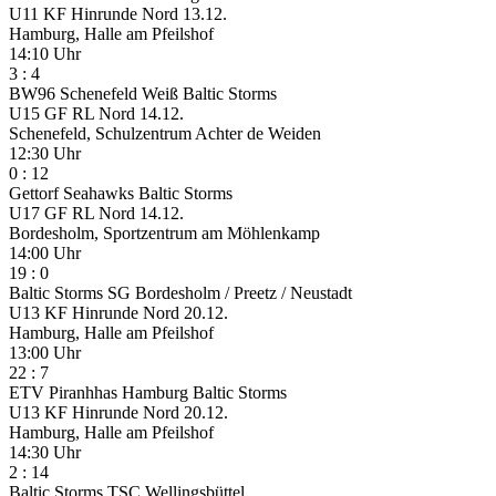
U11 KF Hinrunde Nord
13.12.
Hamburg, Halle am Pfeilshof
14:10 Uhr
3
:
4
BW96 Schenefeld Weiß
Baltic Storms
U15 GF RL Nord
14.12.
Schenefeld, Schulzentrum Achter de Weiden
12:30 Uhr
0
:
12
Gettorf Seahawks
Baltic Storms
U17 GF RL Nord
14.12.
Bordesholm, Sportzentrum am Möhlenkamp
14:00 Uhr
19
:
0
Baltic Storms
SG Bordesholm / Preetz / Neustadt
U13 KF Hinrunde Nord
20.12.
Hamburg, Halle am Pfeilshof
13:00 Uhr
22
:
7
ETV Piranhhas Hamburg
Baltic Storms
U13 KF Hinrunde Nord
20.12.
Hamburg, Halle am Pfeilshof
14:30 Uhr
2
:
14
Baltic Storms
TSC Wellingsbüttel