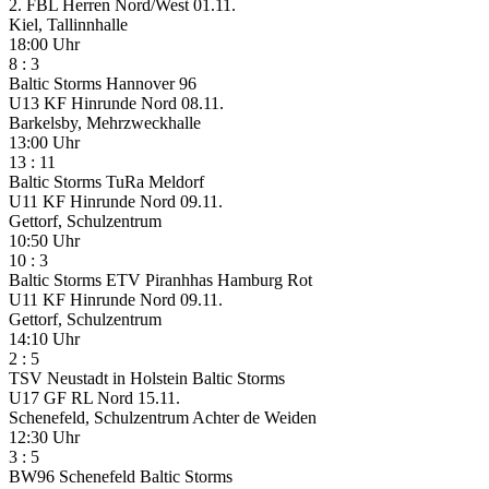
2. FBL Herren Nord/West
01.11.
Kiel, Tallinnhalle
18:00 Uhr
8
:
3
Baltic Storms
Hannover 96
U13 KF Hinrunde Nord
08.11.
Barkelsby, Mehrzweckhalle
13:00 Uhr
13
:
11
Baltic Storms
TuRa Meldorf
U11 KF Hinrunde Nord
09.11.
Gettorf, Schulzentrum
10:50 Uhr
10
:
3
Baltic Storms
ETV Piranhhas Hamburg Rot
U11 KF Hinrunde Nord
09.11.
Gettorf, Schulzentrum
14:10 Uhr
2
:
5
TSV Neustadt in Holstein
Baltic Storms
U17 GF RL Nord
15.11.
Schenefeld, Schulzentrum Achter de Weiden
12:30 Uhr
3
:
5
BW96 Schenefeld
Baltic Storms