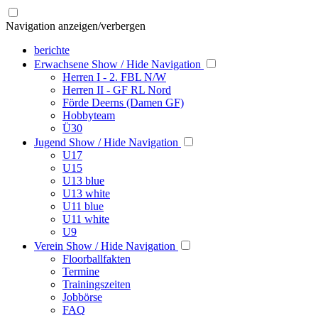
Navigation anzeigen/verbergen
berichte
Erwachsene
Show / Hide Navigation
Herren I - 2. FBL N/W
Herren II - GF RL Nord
Förde Deerns (Damen GF)
Hobbyteam
Ü30
Jugend
Show / Hide Navigation
U17
U15
U13 blue
U13 white
U11 blue
U11 white
U9
Verein
Show / Hide Navigation
Floorballfakten
Termine
Trainingszeiten
Jobbörse
FAQ