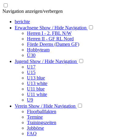
Navigation anzeigen/verbergen
berichte
Erwachsene
Show / Hide Navigation
Herren I - 2. FBL N/W
Herren II - GF RL Nord
Förde Deerns (Damen GF)
Hobbyteam
Ü30
Jugend
Show / Hide Navigation
U17
U15
U13 blue
U13 white
U11 blue
U11 white
U9
Verein
Show / Hide Navigation
Floorballfakten
Termine
Trainingszeiten
Jobbörse
FAQ