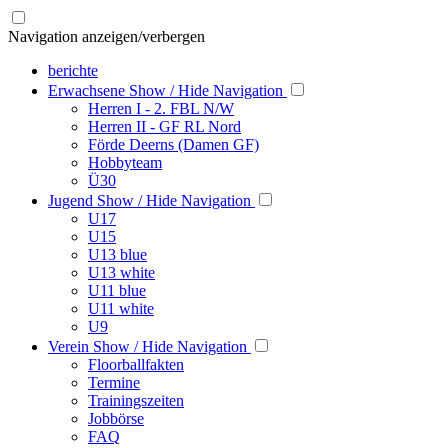
Navigation anzeigen/verbergen
berichte
Erwachsene
Show / Hide Navigation
Herren I - 2. FBL N/W
Herren II - GF RL Nord
Förde Deerns (Damen GF)
Hobbyteam
Ü30
Jugend
Show / Hide Navigation
U17
U15
U13 blue
U13 white
U11 blue
U11 white
U9
Verein
Show / Hide Navigation
Floorballfakten
Termine
Trainingszeiten
Jobbörse
FAQ