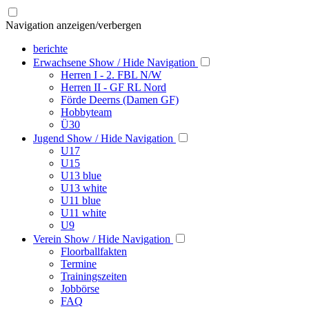
Navigation anzeigen/verbergen
berichte
Erwachsene
Show / Hide Navigation
Herren I - 2. FBL N/W
Herren II - GF RL Nord
Förde Deerns (Damen GF)
Hobbyteam
Ü30
Jugend
Show / Hide Navigation
U17
U15
U13 blue
U13 white
U11 blue
U11 white
U9
Verein
Show / Hide Navigation
Floorballfakten
Termine
Trainingszeiten
Jobbörse
FAQ