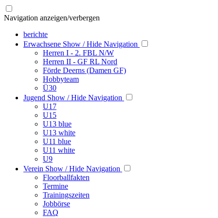
Navigation anzeigen/verbergen
berichte
Erwachsene
Show / Hide Navigation
Herren I - 2. FBL N/W
Herren II - GF RL Nord
Förde Deerns (Damen GF)
Hobbyteam
Ü30
Jugend
Show / Hide Navigation
U17
U15
U13 blue
U13 white
U11 blue
U11 white
U9
Verein
Show / Hide Navigation
Floorballfakten
Termine
Trainingszeiten
Jobbörse
FAQ