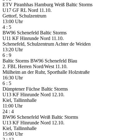
ETV Piranhhas Hamburg Weiß
Baltic Storms
U17 GF RL Nord
11.10.
Gettorf, Schulzentrum
13:00 Uhr
4
:
5
BW96 Schenefeld
Baltic Storms
U11 KF Hinrunde Nord
11.10.
Schenefeld, Schulzentrum Achter de Weiden
13:20 Uhr
6
:
9
Baltic Storms
BW96 Schenefeld Blau
2. FBL Herren Nord/West
11.10.
Mülheim an der Ruhr, Sporthalle Holzstraße
16:30 Uhr
6
:
5
Dümptener Füchse
Baltic Storms
U13 KF Hinrunde Nord
12.10.
Kiel, Tallinnhalle
11:00 Uhr
24
:
4
BW96 Schenefeld Weiß
Baltic Storms
U13 KF Hinrunde Nord
12.10.
Kiel, Tallinnhalle
15:00 Uhr
2
:
12