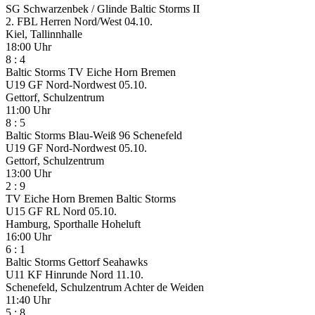
SG Schwarzenbek / Glinde
Baltic Storms II
2. FBL Herren Nord/West
04.10.
Kiel, Tallinnhalle
18:00 Uhr
8
:
4
Baltic Storms
TV Eiche Horn Bremen
U19 GF Nord-Nordwest
05.10.
Gettorf, Schulzentrum
11:00 Uhr
8
:
5
Baltic Storms
Blau-Weiß 96 Schenefeld
U19 GF Nord-Nordwest
05.10.
Gettorf, Schulzentrum
13:00 Uhr
2
:
9
TV Eiche Horn Bremen
Baltic Storms
U15 GF RL Nord
05.10.
Hamburg, Sporthalle Hoheluft
16:00 Uhr
6
:
1
Baltic Storms
Gettorf Seahawks
U11 KF Hinrunde Nord
11.10.
Schenefeld, Schulzentrum Achter de Weiden
11:40 Uhr
5
:
8