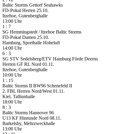
Baltic Storms
Gettorf Seahawks
FD-Pokal Herren
25.10.
Itzehoe, Gutenberghalle
13:00 Uhr
1
:
7
SG Hemmingstedt / Itzehoe
Baltic Storms
FD-Pokal Damen
25.10.
Hamburg, Sporthalle Hoheluft
14:00 Uhr
6
:
3
SG STV Sedelsberg/ETV Hamburg
Förde Deerns
Herren GF RL Nord
01.11.
Itzehoe, Gutenberghalle
10:00 Uhr
1
:
15
Baltic Storms II
BW96 Schenefeld II
2. FBL Herren Nord/West
01.11.
Kiel, Tallinnhalle
18:00 Uhr
8
:
3
Baltic Storms
Hannover 96
U13 KF Hinrunde Nord
08.11.
Barkelsby, Mehrzweckhalle
13:00 Uhr